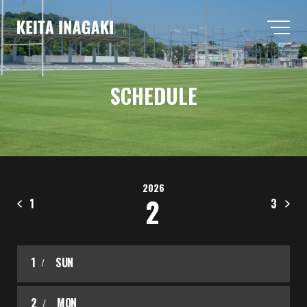
SCHEDULE
2026
2
1
3
1
SUN
2
MON