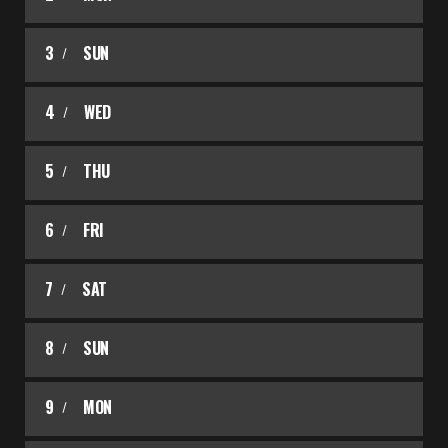
3
SUN
4
WED
5
THU
6
FRI
7
SAT
8
SUN
9
MON